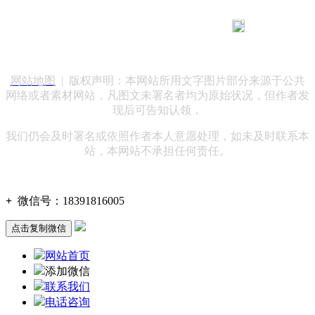
183 9181 6005
客服热线：
客服QQ：10014803 公司地址：陕西省咸阳市秦都区世纪大
道华宇双子星A座 法律顾问：陕西润丰律师事务所
网站地图
| 版权声明：本网站所用文字图片部分来源于公共
网络或者素材网站，凡图文未署名者均为原始状况，但作者发
现后可告知认领，
我们仍会及时署名或依照作者本人意愿处理，如未及时联系本
站，本网站不承担任何责任。
+
微信号：
18391816005
点击复制微信
网站首页
添加微信
联系我们
电话咨询