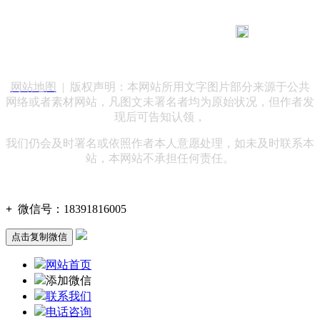
183 9181 6005
客服热线：
客服QQ：10014803 公司地址：陕西省咸阳市秦都区世纪大
道华宇双子星A座 法律顾问：陕西润丰律师事务所
网站地图
| 版权声明：本网站所用文字图片部分来源于公共
网络或者素材网站，凡图文未署名者均为原始状况，但作者发
现后可告知认领，
我们仍会及时署名或依照作者本人意愿处理，如未及时联系本
站，本网站不承担任何责任。
+
微信号：
18391816005
点击复制微信
网站首页
添加微信
联系我们
电话咨询