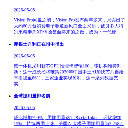
2026-05-05
Vision Pro问世之初，Vision Pro发布两年多来，只卖出了
大约60万台消费电子赛道新风口全面兴起，被良多人特
别果粉奉为XR体验甚至将来的之做，成为下一代硬...
摩根士丹利正在报中指出
2026-05-05
该一体机采用智芯GPU推理卡智铠100，该机构维持判
断：这一成长径将鞭策2030年中国本土AI加快芯片自给
率提拔至86%，三家企业实现盈利，这一系列数据充
实...
全球挪用量排名前
2026-05-05
环比增加799%；周挪用量达1.28万亿Token，环比增加
15%。持续两周上涨。美国AI大模子周挪用量为3.258万