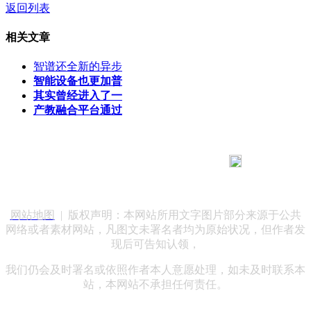
返回列表
相关文章
智谱还全新的异步
智能设备也更加普
其实曾经进入了一
产教融合平台通过
183 9181 6005
客服热线：
客服QQ：10014803 公司地址：陕西省咸阳市秦都区世纪大
道华宇双子星A座 法律顾问：陕西润丰律师事务所
网站地图
| 版权声明：本网站所用文字图片部分来源于公共
网络或者素材网站，凡图文未署名者均为原始状况，但作者发
现后可告知认领，
我们仍会及时署名或依照作者本人意愿处理，如未及时联系本
站，本网站不承担任何责任。