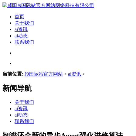
首页
关于我们
ai资讯
ai动态
联系我们
当前位置:
J9国际站官方网站
>
ai资讯
>
新闻导航
关于我们
ai资讯
ai动态
联系我们
智谱还全新的异步Agent强化进修算法