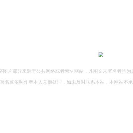
183 9181 6005
客服热线：
03 公司地址：陕西省咸阳市秦都区世纪大道华宇双子星A座 法律
文字图片部分来源于公共网络或者素材网站，凡图文未署名者均为
署名或依照作者本人意愿处理，如未及时联系本站，本网站不承