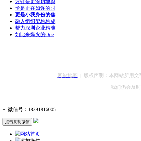
方针是更深切地舆
恰是正在如许的时
更是小我身份的焦
融入组织架构构成
帮力深圳企业精准
如比来爆火的Ope
客服QQ：100148
网站地图
| 版权声明：本网站所用
我们仍会及时
+
微信号：
18391816005
点击复制微信
网站首页
添加微信