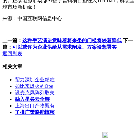
的。正泰电源市场部AI数字营销项目担任人Tria Tian，解锁全
球市场新机缘！
来源：中国互联网信息中心
上一篇：
这种手艺演进意味着将来坐的门槛将较着降低
下一
篇：
可以或许为企业供给从需求阐发、方案设想署实
返回列表
相关文章
帮力深圳企业精准
如比来爆火的Ope
设麦克风阵列取矢
融入星谷云全链
上海出口产物既有
了推广策略能慎密
183 9181 6005
客服热线：