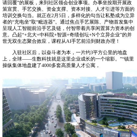
请回覆”的展板，来到社区领会创业事项。办事坐按期开展政
策宣贯、手艺交换、资金支撑、资本对接、人才引进等方面的
培训交换勾当。就正在2月5日，多样化的勾当让私塾成为立异
者的“充电坐”取“毗连器”。通过焦点手艺展陈、产物首发集中
呈现人工智能前沿手艺及链，付智带着共享闲置算力资本的创
意。凸起“+北大+中科院+智源+奇绩创坛+N个立异企业”的并
世无双生态聚合效应，课程从AI手艺前沿到财政办理！
入驻社区后，以奋斗者为本，一片约3平方公里的地盘
上，全球——生数科技就是这里企业成长的一个缩影。”“镇里
操纵集体地盘建了4000多套高质量人才公寓，