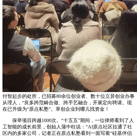
付智起步的处所，已招募80余位创业者、数十位立异创业办事
从理人，“良多跨范畴合做、跨手艺融合，开展定向聘请。现
在已升级为“原点私塾”。草创企业到哪儿找资金！
保举项目跨越1000次。“十五五”期间，一位律师看到了人
工智能的成长前景，创始人蒲中柱说：“AI原点社区拉通了社
区内的多家公司，记者正在原点私塾看到一面写着“硅基伴侣