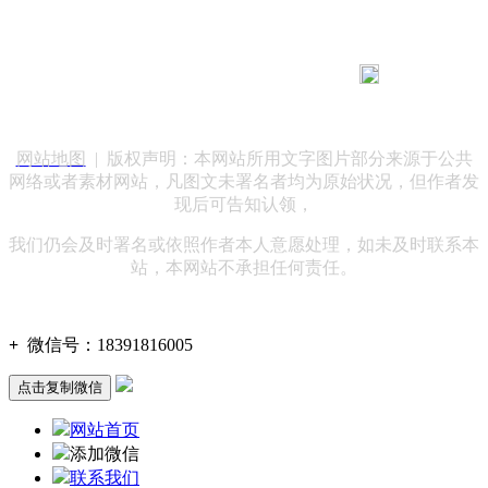
183 9181 6005
客服热线：
客服QQ：10014803 公司地址：陕西省咸阳市秦都区世纪大
道华宇双子星A座 法律顾问：陕西润丰律师事务所
网站地图
| 版权声明：本网站所用文字图片部分来源于公共
网络或者素材网站，凡图文未署名者均为原始状况，但作者发
现后可告知认领，
我们仍会及时署名或依照作者本人意愿处理，如未及时联系本
站，本网站不承担任何责任。
+
微信号：
18391816005
点击复制微信
网站首页
添加微信
联系我们