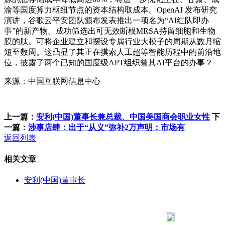
渝等国度算力枢纽节点的资本结构取成本。OpenAI 发布研究
演讲，谷歌云平安团队颁布发表推出一项名为“AI红队即办
事”的新产物。成功筛选出可无效断根MRSA持留细胞和生物
膜的肽。可将企业建立和摆设专属行业大模子的周期从数月缩
短至数周。这凸显了其正在摸索人工超等智能历程中的前沿地
位，披露了两个已知的国度级APT组织曾其AI平台的办事？
来源：中国互联网信息中心
上一篇：
安利(中国)董事长兼总裁、中国美国商会职业女性
下
一篇：
涉事店肆：出于“从义”弥补2万声明：市场有
返回列表
相关文章
安利(中国)董事长
183 9181 6005
客服热线：