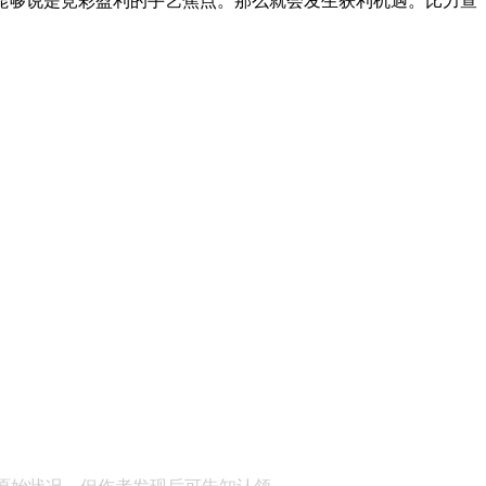
能够说是竞彩盈利的手艺焦点。那么就会发生获利机遇。比力查
顾问：陕西润丰律师事务所