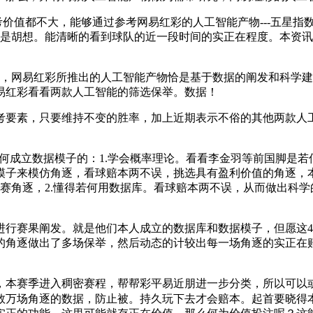
价值都不大，能够通过参考网易红彩的人工智能产物---五星指
再是胡想。能清晰的看到球队的近一段时间的实正在程度。本资
，网易红彩所推出的人工智能产物恰是基于数据的阐发和科学建
易红彩看看两款人工智能的筛选保举。数据！
素，只要维持不变的胜率，加上近期表示不俗的其他两款人工智
何成立数据模子的：1.学会概率理论。看看李金羽等前国脚是
模子来模仿角逐，看球赔本两不误，挑选具有盈利价值的角逐，
赛角逐，2.懂得若何用数据库。看球赔本两不误，从而做出科学
赛果阐发。就是他们本人成立的数据库和数据模子，但愿这4
的角逐做出了多场保举，然后动态的计较出每一场角逐的实正在赔
赛季进入稠密赛程，帮帮彩平易近朋进一步分类，所以可以或许
研究数万场角逐的数据，防止被。持久玩下去才会赔本。起首要晓