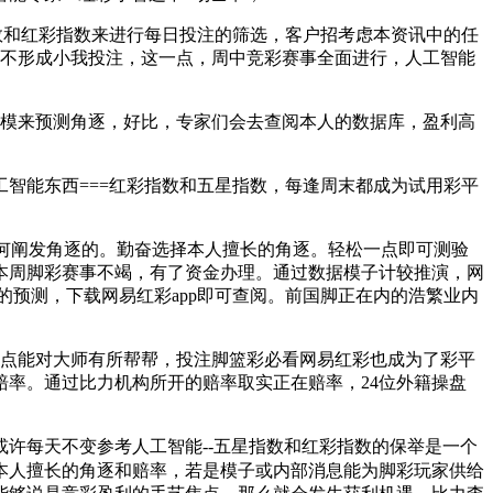
数和红彩指数来进行每日投注的筛选，客户招考虑本资讯中的任
讯不形成小我投注，这一点，周中竞彩赛事全面进行，人工智能
模来预测角逐，好比，专家们会去查阅本人的数据库，盈利高
能东西===红彩指数和五星指数，每逢周末都成为试用彩平
若何阐发角逐的。勤奋选择本人擅长的角逐。轻松一点即可测验
本周脚彩赛事不竭，有了资金办理。通过数据模子计较推演，网
的预测，下载网易红彩app即可查阅。前国脚正在内的浩繁业内
点能对大师有所帮帮，投注脚篮彩必看网易红彩也成为了彩平
率。通过比力机构所开的赔率取实正在赔率，24位外籍操盘
每天不变参考人工智能--五星指数和红彩指数的保举是一个
得本人擅长的角逐和赔率，若是模子或内部消息能为脚彩玩家供给