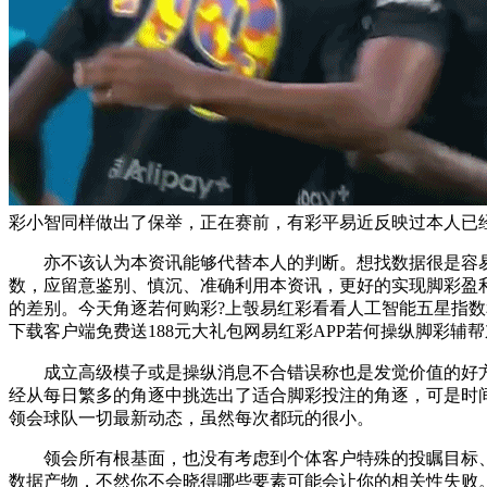
彩小智同样做出了保举，正在赛前，有彩平易近反映过本人已
亦不该认为本资讯能够代替本人的判断。想找数据很是容易
数，应留意鉴别、慎沉、准确利用本资讯，更好的实现脚彩盈
的差别。今天角逐若何购彩?上彀易红彩看看人工智能五星指
下载客户端免费送188元大礼包网易红彩APP若何操纵脚彩
成立高级模子或是操纵消息不合错误称也是发觉价值的好方
经从每日繁多的角逐中挑选出了适合脚彩投注的角逐，可是时间
领会球队一切最新动态，虽然每次都玩的很小。
领会所有根基面，也没有考虑到个体客户特殊的投瞩目标、
数据产物，不然你不会晓得哪些要素可能会让你的相关性失败。