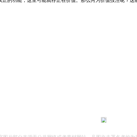
实正的功能，这里可能就存正在价值。那么何为价值投注呢？这
183 9181 6005
客服热线：
03 公司地址：陕西省咸阳市秦都区世纪大道华宇双子星A座 法律