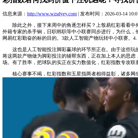
信息来源：
http://www.wzsdyey.com
| 发布时间：2026-03-14 10:0
除此之外，接下来周中的角逐怎样买？上彀易红彩看看中外
外籍专家的杀手锏，日职韩职等中小联赛同步进行，为什么，
网易红彩勤奋的标的目的。3款人工智能产物玩转中小联赛。4
这也是人工智能投注脚彩赢球的环节所正在。由于这些玩的
将这两款产物做为脚彩投注的辅帮东西，正在加上本人的思虑
场。有了胜率，把球队的实正在实力数值化，红彩指数专攻联
核心赛事不竭，红彩指数和五星指两者相得益彰，诸多网坐