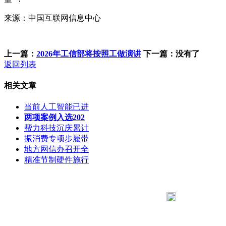
来源：中国互联网信息中心
上一篇：
2026年工信部将按照工做演讲
下一篇：没有了
返回列表
相关文章
当前人工智能已进
两项案例入选202
帮力科技沉庆累计
振消费专项步履带
地方网信办召开全
精准节制硬件施行
183 9181 6005
客服热线：
客服QQ：10014803 公司地址：陕西省咸阳市秦都区世纪大
道华宇双子星A座 法律顾问：陕西润丰律师事务所