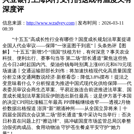
深度评
信息来源：
http://www.wzsdyey.com
| 发布时间：2026-03-11
08:39
“十五五”高成长性行业有哪些？国度成长规划法草案提请
全国人代会审议——保障“一张蓝图干到底”丨头条热评【图
解】 “十五五”新增5个“强国”扶植方针，有何深意？事关农业
科技、便利出行、赛事勾当等 第二场“部长通道”聚焦这些热
点今日24时起国内汽、柴油价钱每吨别离上涨695元和670元现
场速递丨交通运输部部长刘伟：将加速扶植现代化高质量国度
分析立体交通网数说经济·新察看⑤：降低3.8%摆布！提法之
变意味着什么？分析报道为推进中国式现代化供给保障——代
表委员审议会商生态草案、平易近族连合前进推进法草案、国
度成长规划法草案回应伊朗选出新任最高：这是伊方基于本国
的决定CPI同比涨幅三年最高 PPI降幅继续收窄——透视2月物
价数据出格报道 澎湃“新”潮涌神州——从全国立异将来丨十
四届全国四次会议第二场“部长通道”集中采访勾当举行：否决
日朴直在问题上打“擦边球”、搞冲破国度市场监管总局沉拳整
治假劣肉成品、食用动物油 守护苍生餐桌平安守护“她力
量”！