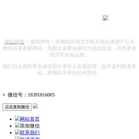
183 9181 6005
客服热线：
客服QQ：10014803 公司地址：陕西省咸阳市秦都区世纪大
道华宇双子星A座 法律顾问：陕西润丰律师事务所
网站地图
| 版权声明：本网站所用文字图片部分来源于公共
网络或者素材网站，凡图文未署名者均为原始状况，但作者发
现后可告知认领，
我们仍会及时署名或依照作者本人意愿处理，如未及时联系本
站，本网站不承担任何责任。
+
微信号：
18391816005
点击复制微信
网站首页
添加微信
联系我们