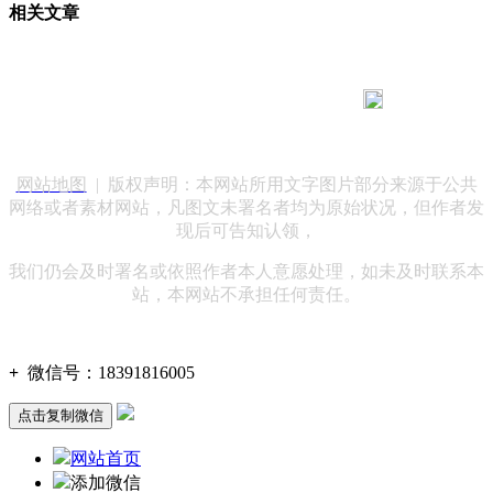
相关文章
183 9181 6005
客服热线：
客服QQ：10014803 公司地址：陕西省咸阳市秦都区世纪大
道华宇双子星A座 法律顾问：陕西润丰律师事务所
网站地图
| 版权声明：本网站所用文字图片部分来源于公共
网络或者素材网站，凡图文未署名者均为原始状况，但作者发
现后可告知认领，
我们仍会及时署名或依照作者本人意愿处理，如未及时联系本
站，本网站不承担任何责任。
+
微信号：
18391816005
点击复制微信
网站首页
添加微信