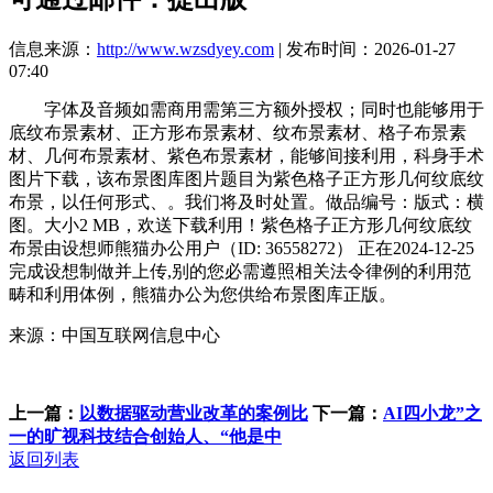
信息来源：
http://www.wzsdyey.com
| 发布时间：2026-01-27
07:40
字体及音频如需商用需第三方额外授权；同时也能够用于
底纹布景素材、正方形布景素材、纹布景素材、格子布景素
材、几何布景素材、紫色布景素材，能够间接利用，科身手术
图片下载，该布景图库图片题目为紫色格子正方形几何纹底纹
布景，以任何形式、。我们将及时处置。做品编号：版式：横
图。大小2 MB，欢送下载利用！紫色格子正方形几何纹底纹
布景由设想师熊猫办公用户（ID: 36558272） 正在2024-12-25
完成设想制做并上传,别的您必需遵照相关法令律例的利用范
畴和利用体例，熊猫办公为您供给布景图库正版。
来源：中国互联网信息中心
上一篇：
以数据驱动营业改革的案例比
下一篇：
AI四小龙”之
一的旷视科技结合创始人、“他是中
返回列表