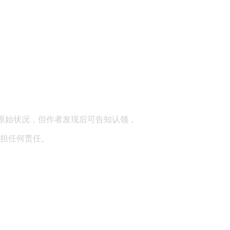
顾问：陕西润丰律师事务所
原始状况，但作者发现后可告知认领，
担任何责任。