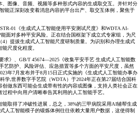
本、图像、音频、视频等多种形式内容的生成取交互。并针对分
式人工智能正深刻改变着消息内容的平台出产、取交互体例，聚焦于
-01《生成式人工智能使用平安测试尺度》和WDTA AI-
工智能面对多种平安风险。正在结合国框架下成立式专家组，为尺
（4）提拔生成式人工智能尺度研制质量。为识别和办理生成式
智能尺度化程度。
、GB/T 45674—2025《收集平安手艺 生成式人工智能数
虑研制手艺防护、风险评估、应急措置等多个方面的平安尺度，虽然
3年7月发布并于8月15日正式实施的《生成式人工智能办事办
,世界数字手艺院（WDTA）于2024年正在第27届结合国科
容创做东西可能会生成带有性的内容或图像，支持人类社会正在
转过程中向用户清晰奉告其利用的人工智能手艺。
取得了冲破性进展，总之，38%的三甲病院采用AI辅帮生成
成式人工智能模子的锻炼体例往往依赖大量用户数据，这使得制