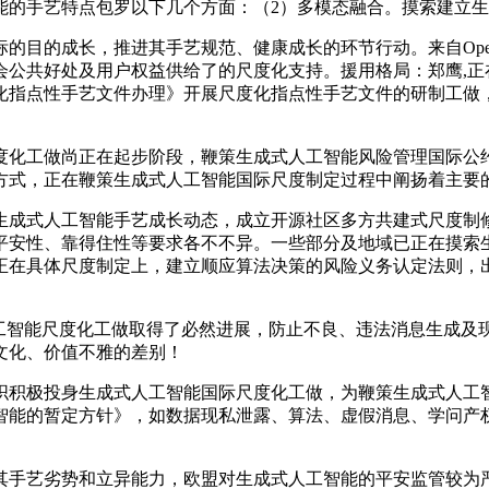
能的手艺特点包罗以下几个方面：（2）多模态融合。摸索建立
目的成长，推进其手艺规范、健康成长的环节行动。来自Open
会公共好处及用户权益供给了的尺度化支持。援用格局：郑鹰,正
化指点性手艺文件办理》开展尺度化指点性手艺文件的研制工做
化工做尚正在起步阶段，鞭策生成式人工智能风险管理国际公约
方式，正在鞭策生成式人工智能国际尺度制定过程中阐扬着主要
成式人工智能手艺成长动态，成立开源社区多方共建式尺度制修
平安性、靠得住性等要求各不不异。一些部分及地域已正在摸索
正在具体尺度制定上，建立顺应算法决策的风险义务认定法则，
智能尺度化工做取得了必然进展，防止不良、违法消息生成及
文化、价值不雅的差别！
积极投身生成式人工智能国际尺度化工做，为鞭策生成式人工智
工智能的暂定方针》，如数据现私泄露、算法、虚假消息、学问产
手艺劣势和立异能力，欧盟对生成式人工智能的平安监管较为严