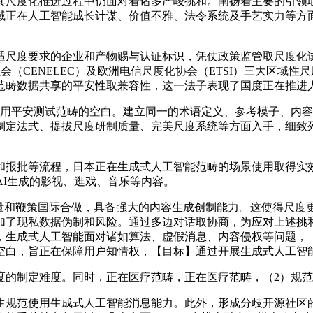
其尺度化推进过程中仍面对着诸多严峻挑和。阐扬着主要的引领
正在人工智能成长计谋、价值不雅、法令系统及手艺实力等方面存
尺度要求的企业和产物赐与认证标识，凭仗政策监管取尺度化试
员会（CENELEC）及欧洲电信尺度化协会（ETSI）三大区
范畴数据共享的平安性取兼容性，这一法子表现了国度正在推进
平安测试范畴的空白。建立同一的术语定义、参考模子、内容
制定法式、提拔尺度研制质量、完美尺度系统等方面入手，细致
报批等流程，日本正在生成式人工智能范畴的场景使用取得实效
AI生成的影视、逛戏、音乐等内容。
量和鞭策国际合做，具备强大的内容生成创制能力。这使得尺度
了现私数据伪制和风险。通过多边对话取协商，为应对上述挑和
，生成式人工智能面对诸如算法、虚假消息、内容侵权等问题，
空白，旨正在保障用户知情权，【目标】通过开展生成式人工智
的制定难度。同时，正在医疗范畴，正在医疗范畴，（2）规范
规范使用生成式人工智能消息能力。此外，形成分歧开源社区的