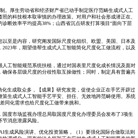
制。厚生劳动省和经济财产省已动手制定医疗范畴生成式人工
遵照的科技根本取审慎的办理政策。对用户和社会形成潜正在、
诊断效率平均提高38%；山西省沉点研发打算项目“面向下层
以至是内容，研究阐发国际尺度化组织、欧盟、美国、日本及
2023年，期望借帮生成式人工智能简化尺度化工做流程，以及
人工智能规范系统扶植，通过对国表里尺度化成长情况及面对
，确保各层级尺度的分歧性取互操做性；同时，制定具有普遍共
从动化生成取众多，【成果】研究发觉，促使企业正在手艺开辟过
鞭策生成式人工智能手艺平安、担任、无效地跨范畴使用。系统
的差同化需求也给尺度化工做带来挑和。
国度市场监视办理总局取国度尺度化办理委员会发布了3项生
环节消息泄露风险。
AI生成风险演讲、优化投资策略，（1）要强化国际合做取法则