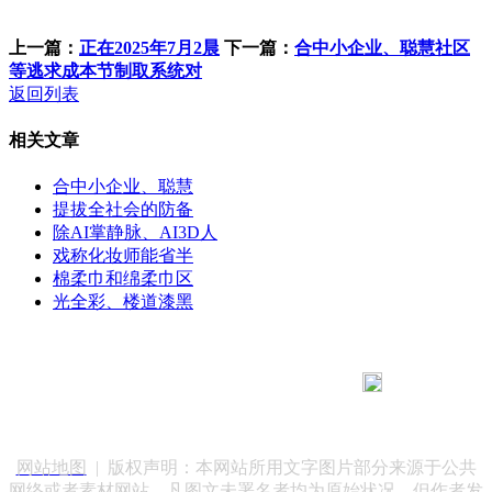
上一篇：
正在2025年7月2晨
下一篇：
合中小企业、聪慧社区
等逃求成本节制取系统对
返回列表
相关文章
合中小企业、聪慧
提拔全社会的防备
除AI掌静脉、AI3D人
戏称化妆师能省半
棉柔巾和绵柔巾区
光全彩、楼道漆黑
183 9181 6005
客服热线：
客服QQ：10014803 公司地址：陕西省咸阳市秦都区世纪大
道华宇双子星A座 法律顾问：陕西润丰律师事务所
网站地图
| 版权声明：本网站所用文字图片部分来源于公共
网络或者素材网站，凡图文未署名者均为原始状况，但作者发