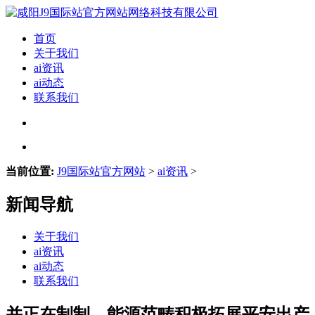
首页
关于我们
ai资讯
ai动态
联系我们
当前位置:
J9国际站官方网站
>
ai资讯
>
新闻导航
关于我们
ai资讯
ai动态
联系我们
并正在制制、能源范畴积极拓展平安出产