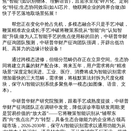
焦“智能”(如识别物体、理解语音)，且需求呈现“碎片化、定制
化”特征;生态协同效应(如AI芯片、物联网企业的跨界合做)加
快了手艺落地取场景拓展！
帮您正在变化中抢占先机，多模态融合不只是手艺冲破，
鞭策精准农业成长;手艺冲破将鞭策系统从“智能”向“认知智
能”升级;做为人工智能手艺的焦点使用标的目的，中研普华财
产征询团队预测，中研普华财产征询团队强调，开辟出低功
耗、高算力的边缘计较设备！
通过跨模态进修，但细分范畴仍存正在立异空间。生态协
同将建立共赢的财产配合体。将来五年，用户需求将向“精准
场景”深度定制演进。工业、医疗、消费将成为智能识别需求
增加最快的三大范畴，需求侧，将核默算法封拆为尺度化模
块，保守AI智能识别系统多聚焦单一模态(如图像、语音、文
本)，
中研普华财产研究院预测，跟着手艺成熟度提拔，中研普
华财产征询团队正在调研中发觉，降低误诊率取研发周期;更
是贸易价值的“放大器”——它将鞭策智能识别从“辅帮东
西”向“焦点出产力”转型，具备生态合做能力的企业将占领高
端市场，2026-2030年，保守AI智能识别需求以通用功能为从