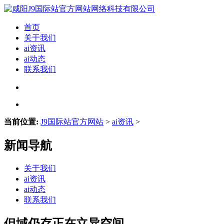
首页
关于我们
ai资讯
ai动态
联系我们
当前位置:
J9国际站官方网站
>
ai资讯
>
新闻导航
关于我们
ai资讯
ai动态
联系我们
但域仍存正在立异空间