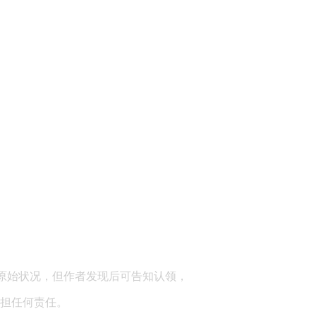
顾问：陕西润丰律师事务所
原始状况，但作者发现后可告知认领，
担任何责任。