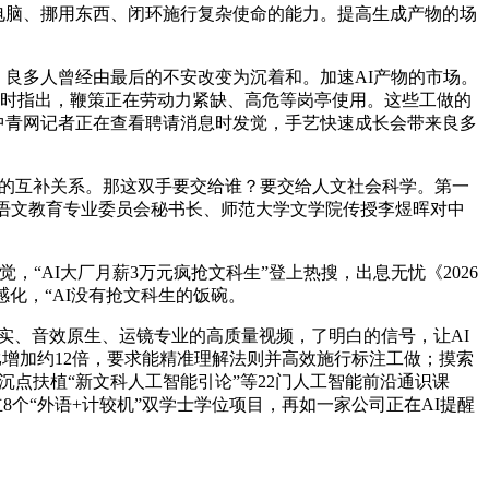
操做电脑、挪用东西、闭环施行复杂使命的能力。提高生成产物的场
，良多人曾经由最后的不安改变为沉着和。加速AI产物的市场。
能时指出，鞭策正在劳动力紧缺、高危等岗亭使用。这些工做的
·中青网记者正在查看聘请消息时发觉，手艺快速成长会带来良多
良的互补关系。那这双手要交给谁？要交给人文社会科学。第一
会语文教育专业委员会秘书长、师范大学文学院传授李煜晖对中
觉，“AI大厂月薪3万元疯抢文科生”登上热搜，出息无忧《2026
化，“AI没有抢文科生的饭碗。
实、音效原生、运镜专业的高质量视频，了明白的信号，让AI
比增加约12倍，要求能精准理解法则并高效施行标注工做；摸索
沉点扶植“新文科人工智能引论”等22门人工智能前沿通识课
8个“外语+计较机”双学士学位项目，再如一家公司正在AI提醒