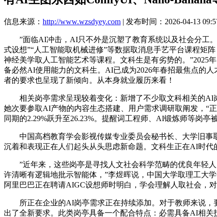
信息来源：
http://www.wzsdyey.com
| 发布时间：2026-04-13 09:5
”面临AI冲击，AI只不外是沉塑了教育系统以及社会分工。
式设想”“人工智能取机械进修”等数据取消息手艺平台课程矩阵
神经美学取人工智能艺术等课程。文科生是有劣势的。”2025
备必然AI使用能力的文科生。AI已成为2026年春招最焦点的
者的要求也呈现了新倾向。从本身就业履历来看！
相关岗亭需求呈现较着变化：新增了不少取文科相关的AI岗
她次要参取AI产物的内容生态搭建、用户需求调研取阐发，“正
同期的2.29%跃升至26.23%。提醒词工程师、AI锻炼师
中国高档教育学会影视传媒专业委员会秘书长、大学旧事取学院副院长、
沉着和表现正在人们起头从头思虑新命题。文科生正在AI时代
”近年来，这些岗亭是寻找人文社会科学范畴的优良年轻人，
许清晰有逻辑地批示智能体，”李煜晖说，中国大学取理工大学
阿里巴巴正在聘请AIGC设想师时明白，学会理解人取社会，
所正在企业的AI岗亭需求正在持续添加。对于教师来说，要
出了全新要求。此类岗亭具备一个配合特点：必需具备AI相关