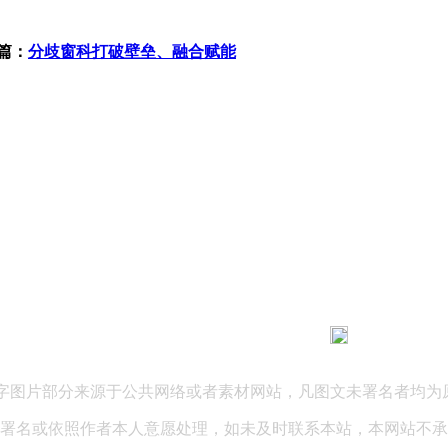
篇：
分歧窗科打破壁垒、融合赋能
183 9181 6005
客服热线：
03 公司地址：陕西省咸阳市秦都区世纪大道华宇双子星A座 法律
文字图片部分来源于公共网络或者素材网站，凡图文未署名者均为
署名或依照作者本人意愿处理，如未及时联系本站，本网站不承