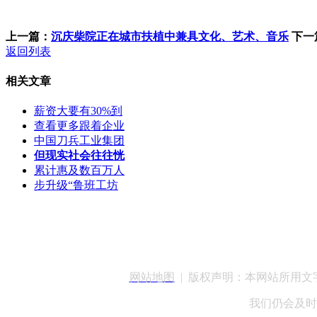
上一篇：
沉庆柴院正在城市扶植中兼具文化、艺术、音乐
下一
返回列表
相关文章
薪资大要有30%到
查看更多跟着企业
中国刀兵工业集团
但现实社会往往恍
累计惠及数百万人
步升级“鲁班工坊
客服QQ：100148
网站地图
| 版权声明：本网站所用
我们仍会及时