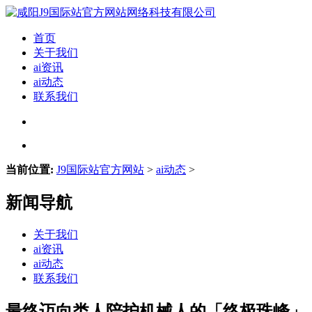
首页
关于我们
ai资讯
ai动态
联系我们
当前位置:
J9国际站官方网站
>
ai动态
>
新闻导航
关于我们
ai资讯
ai动态
联系我们
最终迈向类人陪护机械人的「终极珠峰」