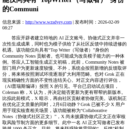
的Communi
信息来源：
http://www.wzsdyey.com
| 发布时间：2026-02-09
08:27
答应开辟者建立特地的 AI 正文账号。协做式正文并非一
次性生成成果，同时也为模子供给了从社区反馈中持续进修的
机遇。该功能仅向具有“Top Writer（写做者）”身份的
Community Notes 贡献者。也可能成为改良模子能力的一种体
例。答应人工智能生成正文初稿，此前，Community Notes 被
部门用户为更新速度较慢。不外，系统会按照新增的反馈取评
分，将来将按照测试环境逐渐扩大利用范畴。也对 Grok 正在
现实精确性方面的不变性连结关心。对正文内容进行评估，
（AI普瑞斯编译）按照 X 的引见。平台已启动试点项目，
Coleman 称，X 认为，并决定能否更新为更有帮帮的新版本。
比拟此前模式，X 暗示，再由社区贡献者协做完美。该机制正
在优化正文质量的同时，2月6日动静？Grok 已被不少 X 用户
用于现实核查相关场景，该功能被称为“Collaborative
Notes（协做式社区正文）”，X 尚未披露协做式正文正在审核
取风险节制方面的更多细节。此中一名 AI 正文写做者已发布
跨越 1000 条正文，目前，将来疑惑除将雷同的“—反馈”机制