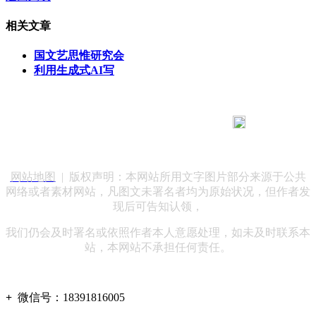
相关文章
国文艺思惟研究会
利用生成式AI写
183 9181 6005
客服热线：
客服QQ：10014803 公司地址：陕西省咸阳市秦都区世纪大
道华宇双子星A座 法律顾问：陕西润丰律师事务所
网站地图
| 版权声明：本网站所用文字图片部分来源于公共
网络或者素材网站，凡图文未署名者均为原始状况，但作者发
现后可告知认领，
我们仍会及时署名或依照作者本人意愿处理，如未及时联系本
站，本网站不承担任何责任。
+
微信号：
18391816005