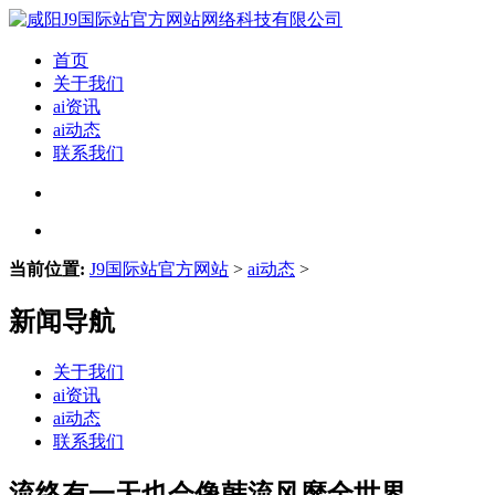
首页
关于我们
ai资讯
ai动态
联系我们
当前位置:
J9国际站官方网站
>
ai动态
>
新闻导航
关于我们
ai资讯
ai动态
联系我们
流终有一天也会像韩流风靡全世界