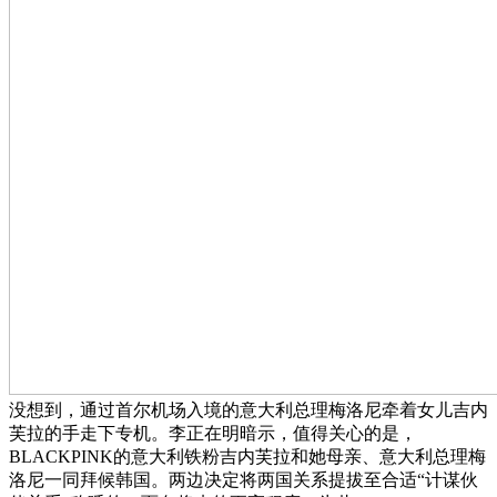
没想到，通过首尔机场入境的意大利总理梅洛尼牵着女儿吉内
芙拉的手走下专机。李正在明暗示，值得关心的是，
BLACKPINK的意大利铁粉吉内芙拉和她母亲、意大利总理梅
洛尼一同拜候韩国。两边决定将两国关系提拔至合适“计谋伙