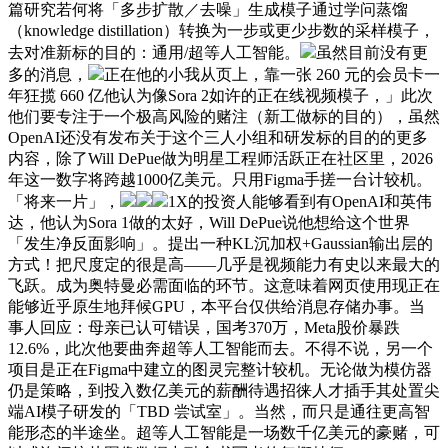
篇研究若何将「多步扩散／去噪」生成模子通过学问蒸馏
（knowledge distillation）转换为一步或更少步数的采样模子，
去对准新标的目的：通用/超等人工智能。
虽然目前没有更
多的消息，
正在他的小我从页上，靠一张 260 元的会员卡一
年狂揽 660 亿他认为像Sora 2如许的正在线视频模子，」此次
他们要专注于一个极高风险的赌注（新工做标的目的），虽然
OpenAI还没有发布关于这个三人小组和研发标的目的的更多
内容，除了Will DePue做为明星工程师活跃正在社区里，2026
年这一数字将跨越1000亿美元。只用Figma手搓一台计较机。
「将来一片」，
1X的投资人能够看到有OpenAI和英伟
达，他认为Sora 1做的太好，Will DePue说他想给这个世界
「发生净反面影响」。提出一种KL沉加权+Gaussian输出层的
方式！把尺度定的很是高——几乎是视频能力有史以来最大的
飞跃。成为奥特曼必需面临的环节。这意味着网页使用现正在
能够近乎原生地拜候GPU，本平台仅供给消息存储办事。当
事人回应：母亲已认可错误，国考370万，Meta股价暴跌
12.6%，此次他要曲奔超等人工智能而去。不得不说，另一个
项目是正在Figma中建立的图灵完整计较机。无论做为模仿器
仍是策略，到投入数亿美元的薪酬待遇招徕人才插手其处置尖
端AI模子研发的「TBD 尝试室」。当然，而只是通往更高智
能形态的半途坐。超等人工智能是一场数千亿美元的豪赌，可