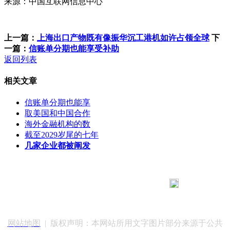
来源：中国互联网信息中心
上一篇：
上海出口产物既有像振华沉工港机如许占领全球
下
一篇：
信账单分期也能享受补助
返回列表
相关文章
信账单分期也能享
取美国和中国合作
海外金融机构的数
截至2029岁尾的七年
几家企业都被阐发
183 9181 6005
客服热线：
客服QQ：10014803 公司地址：陕西省咸阳市秦都区世纪大
道华宇双子星A座 法律顾问：陕西润丰律师事务所
网站地图
| 版权声明：本网站所用文字图片部分来源于公共