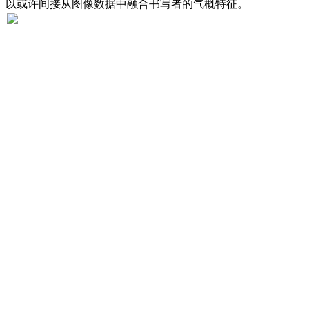
以或许间接从图像数据中融合书写者的气概特征。